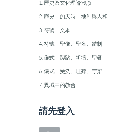
1. 歷史及文化理論淺談
2. 歷史中的天時、地利與人和
3. 符號﹕文本
4. 符號﹕聖像、聖名、體制
5. 儀式﹕踐踏、祈禱、聖餐
6. 儀式﹕受洗、埋葬、守齋
7. 異域中的教會
請先登入