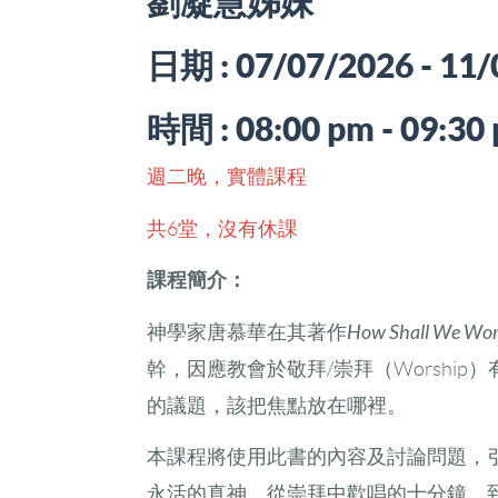
劉凝慧姊妹
日期 : 07/07/2026 - 11
時間 : 08:00 pm - 09:30
週二晚
，
實體課程
共6堂，沒有休課
課程簡介：
How Shall We Wor
神學家唐慕華在其著作
幹，因應教會於敬拜/崇拜（Worshi
的議題，該把焦點放在哪裡。
本課程將使用此書的內容及討論問題，
永活的真神，從崇拜中歡唱的十分鐘，