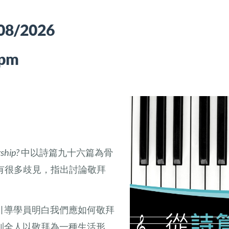
/08/2026
 pm
ship?
中以詩篇九十六篇為骨
p）有很多歧見，指出討論敬拜
引導學員明白我們應如何敬拜
到全人以敬拜為一種生活形