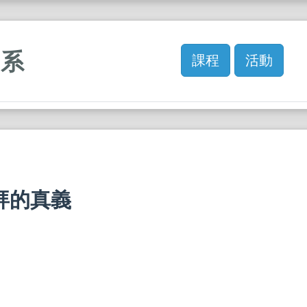
訓系
課程
活動
拜的真義