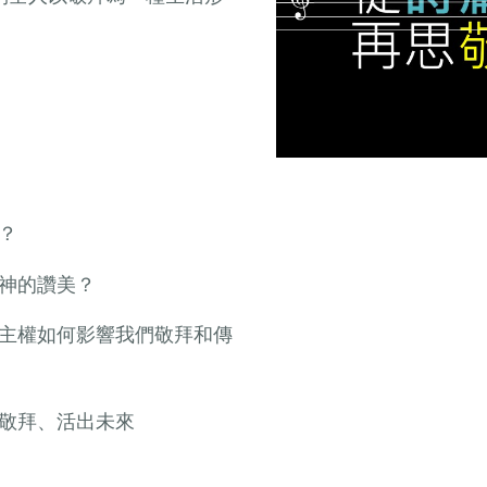
？
對神的讚美？
的主權如何影響我們敬拜和傳
下敬拜、活出未來